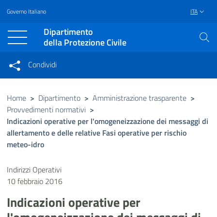
Governo Italiano
ITA
Vai al contenuto principale
Raggiungi il piè di pagina
Dipartimento
della Protezione Civile
Condividi
Condividi sui social network
Condividi su Facebook
Condividi su Twitter
Home
>
Dipartimento
>
Amministrazione trasparente
>
Provvedimenti normativi
>
Condividi su LinkedIn
Indicazioni operative per l'omogeneizzazione dei messaggi di
allertamento e delle relative Fasi operative per rischio
meteo-idro
Indirizzi Operativi
10 febbraio 2016
Indicazioni operative per