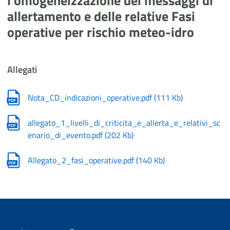
l'omogeneizzazione dei messaggi di
allertamento e delle relative Fasi
operative per rischio meteo-idro
Allegati
Nota_CD_indicazioni_operative.pdf
(
111 Kb
)
allegato_1_livelli_di_criticita_e_allerta_e_relativi_sc
enario_di_evento.pdf
(
202 Kb
)
Allegato_2_fasi_operative.pdf
(
140 Kb
)