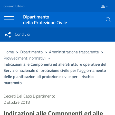
Governo Italiano
ITA
Vai al contenuto principale
Raggiungi il piè di pagina
Dipartimento
della Protezione Civile
Condividi
Condividi sui social network
Condividi su Facebook
Condividi su Twitter
Home
>
Dipartimento
>
Amministrazione trasparente
>
Provvedimenti normativi
>
Condividi su LinkedIn
Indicazioni alle Componenti ed alle Strutture operative del
Servizio nazionale di protezione civile per l’aggiornamento
delle pianificazioni di protezione civile per il rischio
maremoto
Decreti Del Capo Dipartimento
2 ottobre 2018
Indicazioni alle Componenti ed alle