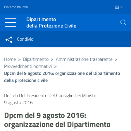
Governo Italiano
ITA
Vai al contenuto principale
Raggiungi il piè di pagina
Dipartimento
della Protezione Civile
Condividi
Condividi sui social network
Condividi su Facebook
Condividi su Twitter
Home
>
Dipartimento
>
Amministrazione trasparente
>
Provvedimenti normativi
>
Condividi su LinkedIn
Dpcm del 9 agosto 2016: organizzazione del Dipartimento
della protezione civile
Decreti Del Presidente Del Consiglio Dei Ministri
9 agosto 2016
Dpcm del 9 agosto 2016:
organizzazione del Dipartimento