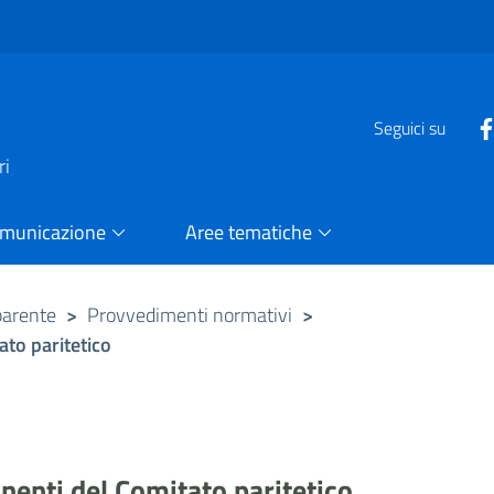
e
Seguici su
ri
omunicazione
Aree tematiche
parente
>
Provvedimenti normativi
>
to paritetico
enti del Comitato paritetico