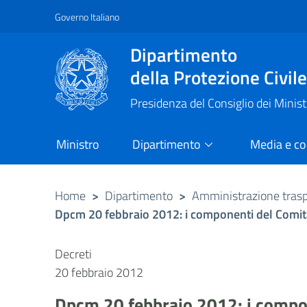
Governo Italiano
Vai al contenuto principale
Raggiungi il piè di pagina
Dipartimento
della Protezione Civil
Presidenza del Consiglio dei Minist
Ministro
Dipartimento
Media e c
Home
>
Dipartimento
>
Amministrazione tras
Dpcm 20 febbraio 2012: i componenti del Comita
Decreti
20 febbraio 2012
Dpcm 20 febbraio 2012: i compon