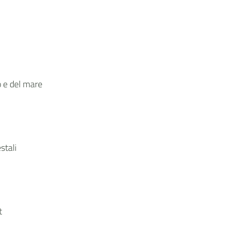
o e del mare
stali
t