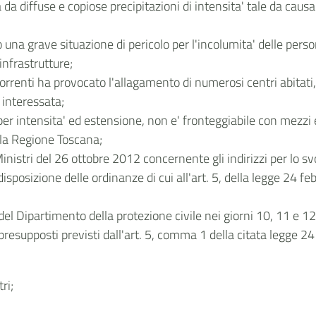
a diffuse e copiose precipitazioni di intensita' tale da caus
na grave situazione di pericolo per l'incolumita' delle pers
infrastrutture;
torrenti ha provocato l'allagamento di numerosi centri abitati, 
 interessata;
r intensita' ed estensione, non e' fronteggiabile con mezzi e
ella Regione Toscana;
Ministri del 26 ottobre 2012 concernente gli indirizzi per lo s
edisposizione delle ordinanze di cui all'art. 5, della legge 24
ci del Dipartimento della protezione civile nei giorni 10, 11 e 1
i presupposti previsti dall'art. 5, comma 1 della citata legge 2
ri;