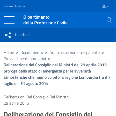
Governo Italiano
ITA
Vai al contenuto principale
Raggiungi il piè di pagina
Dipartimento
della Protezione Civile
Condividi
Condividi sui social network
Condividi su Facebook
Condividi su Twitter
Home
>
Dipartimento
>
Amministrazione trasparente
>
Provvedimenti normativi
>
Condividi su LinkedIn
Deliberazione del Consiglio dei Ministri del 29 aprile 2015:
proroga dello stato di emergenza per le avversità
atmosferiche che hanno colpito la regione Lombardia tra il 7
luglio e il 31 agosto 2014
Deliberazioni Del Consiglio Dei Ministri
29 aprile 2015
Deliberazione del Consiglio dei