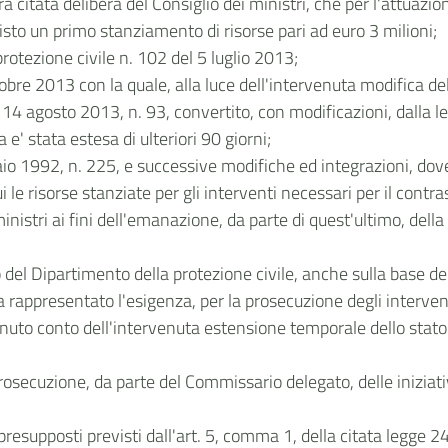
ra citata delibera del Consiglio dei ministri, che per l'attuazio
to un primo stanziamento di risorse pari ad euro 3 milioni;
rotezione civile n. 102 del 5 luglio 2013;
ttobre 2013 con la quale, alla luce dell'intervenuta modifica de
14 agosto 2013, n. 93, convertito, con modificazioni, dalla l
e' stata estesa di ulteriori 90 giorni;
io 1992, n. 225, e successive modifiche ed integrazioni, dove e
i le risorse stanziate per gli interventi necessari per il contr
inistri ai fini dell'emanazione, da parte di quest'ultimo, del
 del Dipartimento della protezione civile, anche sulla base de
rappresentato l'esigenza, per la prosecuzione degli interven
tenuto conto dell'intervenuta estensione temporale dello stato 
rosecuzione, da parte del Commissario delegato, delle iniziati
i presupposti previsti dall'art. 5, comma 1, della citata legge