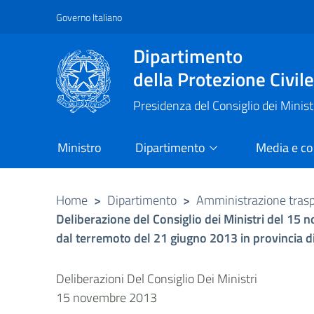
Governo Italiano
Vai al contenuto principale
Raggiungi il piè di pagina
Dipartimento
della Protezione Civil
Presidenza del Consiglio dei Minist
Ministro
Dipartimento
Media e c
Home
>
Dipartimento
>
Amministrazione tras
Deliberazione del Consiglio dei Ministri del 15
dal terremoto del 21 giugno 2013 in provincia d
Deliberazioni Del Consiglio Dei Ministri
15 novembre 2013