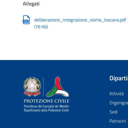
Allegati
deliberazione_integrazione_sisma_toscana.pdf
(
76 Kb
)
Dipart
Dipartimento della Protezione Civile
Attività
Organig
Sedi
Patrocini