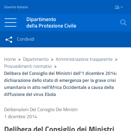
Governo Italiano
ITA
Vai al contenuto principale
Raggiungi il piè di pagina
Dipartimento
della Protezione Civile
Condividi
Condividi sui social network
Condividi su Facebook
Condividi su Twitter
Home
>
Dipartimento
>
Amministrazione trasparente
>
Provvedimenti normativi
>
Condividi su LinkedIn
Delibera del Consiglio dei Ministri dell'1 dicembre 2014:
dichiarazione dello stato di emergenza per la grave crisi
umanitaria in atto nell'Africa Occidentale a causa della
diffusione del virus Ebola
Deliberazioni Del Consiglio Dei Ministri
1 dicembre 2014
Delibera del Consiglio dei Ministri