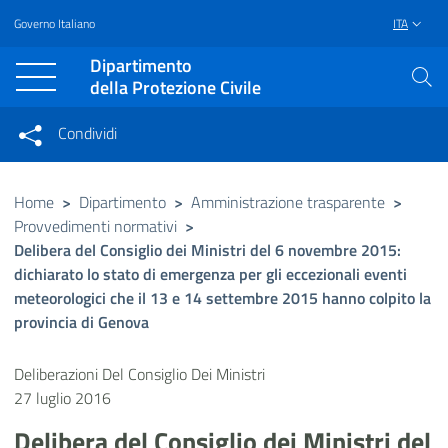
Governo Italiano
ITA
Vai al contenuto principale
Raggiungi il piè di pagina
Dipartimento
della Protezione Civile
Condividi
Condividi sui social network
Condividi su Facebook
Condividi su Twitter
Home
>
Dipartimento
>
Amministrazione trasparente
>
Provvedimenti normativi
>
Condividi su LinkedIn
Delibera del Consiglio dei Ministri del 6 novembre 2015:
dichiarato lo stato di emergenza per gli eccezionali eventi
meteorologici che il 13 e 14 settembre 2015 hanno colpito la
provincia di Genova
Deliberazioni Del Consiglio Dei Ministri
27 luglio 2016
Delibera del Consiglio dei Ministri del