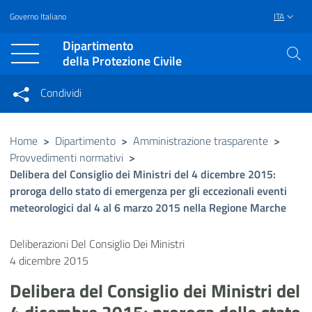
Governo Italiano
ITA
Vai al contenuto principale
Raggiungi il piè di pagina
Dipartimento
della Protezione Civile
Condividi
Condividi sui social network
Condividi su Facebook
Condividi su Twitter
Home
>
Dipartimento
>
Amministrazione trasparente
>
Provvedimenti normativi
>
Condividi su LinkedIn
Delibera del Consiglio dei Ministri del 4 dicembre 2015:
proroga dello stato di emergenza per gli eccezionali eventi
meteorologici dal 4 al 6 marzo 2015 nella Regione Marche
Deliberazioni Del Consiglio Dei Ministri
4 dicembre 2015
Delibera del Consiglio dei Ministri del