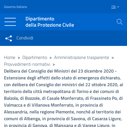
Governo Italiano
ITA
Vai al contenuto principale
Raggiungi il piè di pagina
Dipartimento
della Protezione Civile
Condividi
Condividi sui social network
Condividi su Facebook
Condividi su Twitter
Home
>
Dipartimento
>
Amministrazione trasparente
>
Provvedimenti normativi
>
Condividi su LinkedIn
Delibera del Consiglio dei Ministri del 23 dicembre 2020 -
Estensione degli effetti dello stato di emergenza dichiarato,
con delibera del Consiglio dei ministri del 22 ottobre 2020, al
territorio della città metropolitana di Torino e dei comuni di
Balzola, di Bozzole, di Casale Monferrato, di Frassineto Po, di
Valmacca e di Villanova Monferrato, in provincia di
Alessandria, nella regione Piemonte, nonché al territorio dei
comuni di Albenga, in provincia di Savona, di Casarza Ligure,
in provincia di Genova, di Maissana e di Varese Ligure, in