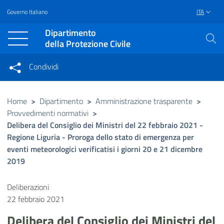
Governo Italiano
ITA
Vai al contenuto principale
Raggiungi il piè di pagina
Dipartimento
della Protezione Civile
Condividi
Condividi sui social network
Condividi su Facebook
Condividi su Twitter
Home
>
Dipartimento
>
Amministrazione trasparente
>
Provvedimenti normativi
>
Condividi su LinkedIn
Delibera del Consiglio dei Ministri del 22 febbraio 2021 -
Regione Liguria - Proroga dello stato di emergenza per
eventi meteorologici verificatisi i giorni 20 e 21 dicembre
2019
Deliberazioni
22 febbraio 2021
Delibera del Consiglio dei Ministri del