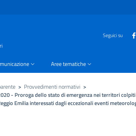
e
Seguici su
ri
omunicazione
Aree tematiche
parente
>
Provvedimenti normativi
>
2020 - Proroga dello stato di emergenza nei territori colpiti
ggio Emilia interessati dagli eccezionali eventi meteorologic