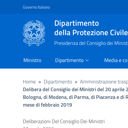
Governo Italiano
Vai al contenuto principale
Raggiungi il piè di pagina
Dipartimento
della Protezione Civil
Presidenza del Consiglio dei Minist
Ministro
Dipartimento
Media e c
Home
>
Dipartimento
>
Amministrazione tras
Delibera del Consiglio dei Ministri del 20 aprile 
Bologna, di Modena, di Parma, di Piacenza e di Re
mese di febbraio 2019
Deliberazioni Del Consiglio Dei Ministri