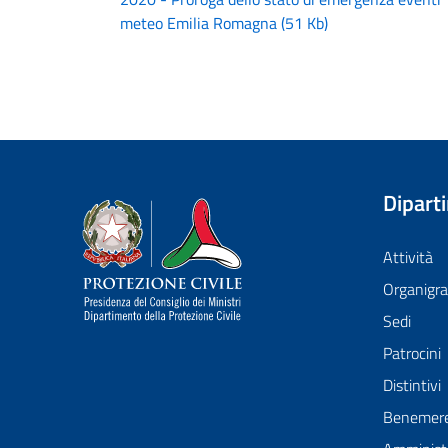
meteo Emilia Romagna
(
51 Kb
)
Dipart
Dipartimento della Protezione Civile
Attività
Organig
Sedi
Patrocini
Distintivi
Benemer