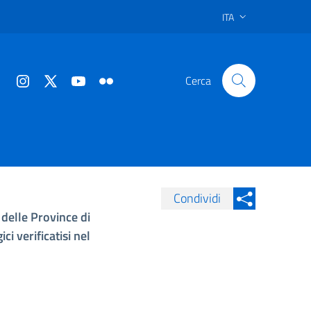
ITA
Cerca
Condividi
 delle Province di
Condividi su Facebook
Condividi sui
i verificatisi nel
Condividi su Twitter
Condividi su LinkedIn