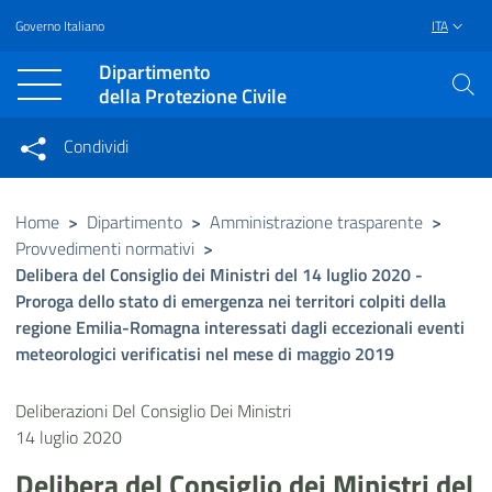
Governo Italiano
ITA
Vai al contenuto principale
Raggiungi il piè di pagina
Dipartimento
della Protezione Civile
Condividi
Condividi sui social network
Condividi su Facebook
Condividi su Twitter
Home
>
Dipartimento
>
Amministrazione trasparente
>
Provvedimenti normativi
>
Condividi su LinkedIn
Delibera del Consiglio dei Ministri del 14 luglio 2020 -
Proroga dello stato di emergenza nei territori colpiti della
regione Emilia-Romagna interessati dagli eccezionali eventi
meteorologici verificatisi nel mese di maggio 2019
Deliberazioni Del Consiglio Dei Ministri
14 luglio 2020
Delibera del Consiglio dei Ministri del