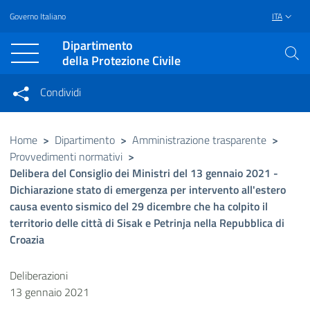
Governo Italiano
ITA
Vai al contenuto principale
Raggiungi il piè di pagina
Dipartimento
della Protezione Civile
Condividi
Condividi sui social network
Condividi su Facebook
Condividi su Twitter
Home
>
Dipartimento
>
Amministrazione trasparente
>
Provvedimenti normativi
>
Condividi su LinkedIn
Delibera del Consiglio dei Ministri del 13 gennaio 2021 -
Dichiarazione stato di emergenza per intervento all'estero
causa evento sismico del 29 dicembre che ha colpito il
territorio delle città di Sisak e Petrinja nella Repubblica di
Croazia
Deliberazioni
13 gennaio 2021