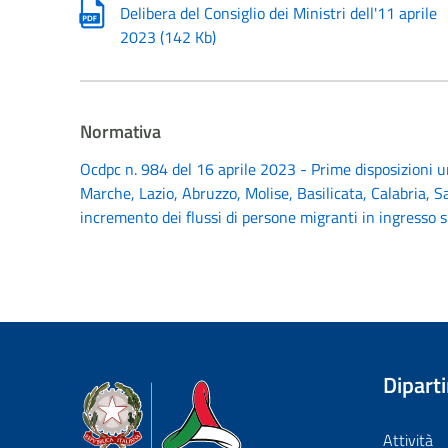
Delibera del Consiglio dei Ministri dell'11 aprile
2023
(
142 Kb
)
Normativa
Ocdpc n. 984 del 16 aprile 2023 - Prime disposizioni ur
Marche, Lazio, Abruzzo, Molise, Basilicata, Calabria, 
incremento dei flussi di persone migranti in ingresso s
Dipart
Dipartimento della Protezione Civile
Attività