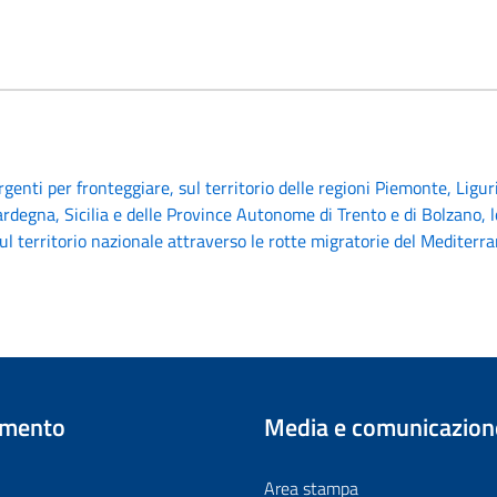
genti per fronteggiare, sul territorio delle regioni Piemonte, Ligur
Sardegna, Sicilia e delle Province Autonome di Trento e di Bolzano,
ul territorio nazionale attraverso le rotte migratorie del Mediterr
imento
Media e comunicazion
Area stampa