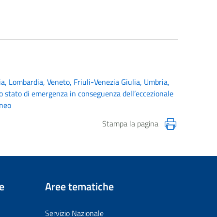
ia, Lombardia, Veneto, Friuli-Venezia Giulia, Umbria,
 lo stato di emergenza in conseguenza dell’eccezionale
aneo
Stampa la pagina
e
Aree tematiche
Servizio Nazionale