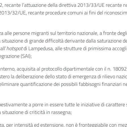
42, recante l’attuazione della direttiva 2013/33/UE recante no
 2013/32/UE, recante procedure comuni ai fini del riconoscime
za alle persone migranti sul territorio nazionale, a fronte degli
 situazione di grande difficoltà derivante dalla saturazione d
all’
hotspot
di Lampedusa, alle strutture di primissima accoglienz
egrazione (SAI);
interno, acquisita al protocollo dipartimentale con il n. 18092
castero la deliberazione dello stato di emergenza di rilievo na
eliminare quantificazione dei possibili fabbisogni finanziari n
stivamente a porre in essere tutte le iniziative di carattere 
situazione di criticità in rassegna;
a, per intensità ed estensione, non è fronteggiabile con mezzi