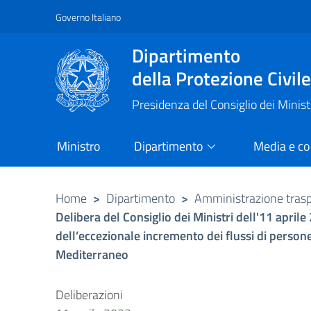
Governo Italiano
Vai al contenuto principale
Raggiungi il piè di pagina
Dipartimento
della Protezione Civil
Presidenza del Consiglio dei Minist
Ministro
Dipartimento
Media e c
Home
>
Dipartimento
>
Amministrazione tras
Delibera del Consiglio dei Ministri dell'11 apri
dell’eccezionale incremento dei flussi di persone
Mediterraneo
Deliberazioni