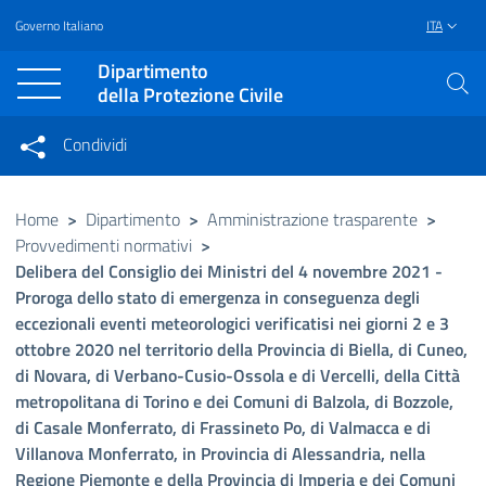
Governo Italiano
ITA
Vai al contenuto principale
Raggiungi il piè di pagina
Dipartimento
della Protezione Civile
Condividi
Condividi sui social network
Condividi su Facebook
Condividi su Twitter
Home
>
Dipartimento
>
Amministrazione trasparente
>
Provvedimenti normativi
>
Condividi su LinkedIn
Delibera del Consiglio dei Ministri del 4 novembre 2021 -
Proroga dello stato di emergenza in conseguenza degli
eccezionali eventi meteorologici verificatisi nei giorni 2 e 3
ottobre 2020 nel territorio della Provincia di Biella, di Cuneo,
di Novara, di Verbano-Cusio-Ossola e di Vercelli, della Città
metropolitana di Torino e dei Comuni di Balzola, di Bozzole,
di Casale Monferrato, di Frassineto Po, di Valmacca e di
Villanova Monferrato, in Provincia di Alessandria, nella
Regione Piemonte e della Provincia di Imperia e dei Comuni