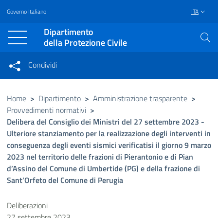
Governo Italiano
ITA
Vai al contenuto principale
Raggiungi il piè di pagina
Dipartimento
della Protezione Civile
Condividi
Condividi sui social network
Condividi su Facebook
Condividi su Twitter
Home
>
Dipartimento
>
Amministrazione trasparente
>
Provvedimenti normativi
>
Condividi su LinkedIn
Delibera del Consiglio dei Ministri del 27 settembre 2023 -
Ulteriore stanziamento per la realizzazione degli interventi in
conseguenza degli eventi sismici verificatisi il giorno 9 marzo
2023 nel territorio delle frazioni di Pierantonio e di Pian
d’Assino del Comune di Umbertide (PG) e della frazione di
Sant’Orfeto del Comune di Perugia
Deliberazioni
27 settembre 2023