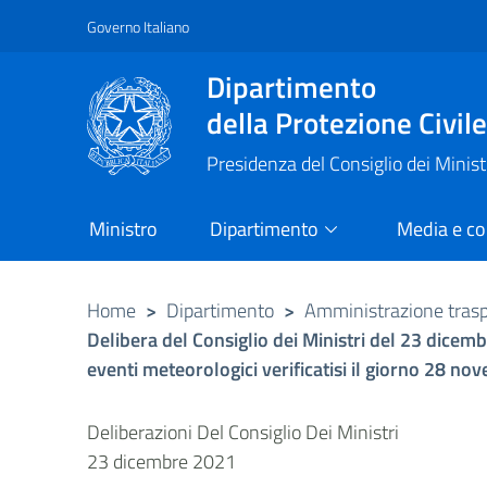
Governo Italiano
Vai al contenuto principale
Raggiungi il piè di pagina
Dipartimento
della Protezione Civil
Presidenza del Consiglio dei Minist
Ministro
Dipartimento
Media e c
Home
>
Dipartimento
>
Amministrazione tras
Delibera del Consiglio dei Ministri del 23 dice
eventi meteorologici verificatisi il giorno 28 no
Deliberazioni Del Consiglio Dei Ministri
23 dicembre 2021