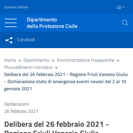
Governo Italiano
ITA
Vai al contenuto principale
Raggiungi il piè di pagina
Dipartimento
della Protezione Civile
Condividi
Condividi sui social network
Condividi su Facebook
Condividi su Twitter
Home
>
Dipartimento
>
Amministrazione trasparente
>
Provvedimenti normativi
>
Condividi su LinkedIn
Delibera del 26 febbraio 2021 - Regione Friuli Venezia Giulia
- Dichiarazione stato di emergenza eventi nevosi dal 2 al 10
gennaio 2021
Deliberazioni
26 febbraio 2021
Delibera del 26 febbraio 2021 -