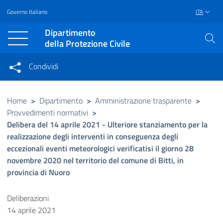
Governo Italiano
ITA
Vai al contenuto principale
Raggiungi il piè di pagina
Dipartimento
della Protezione Civile
Condividi
Condividi sui social network
Condividi su Facebook
Condividi su Twitter
Home
>
Dipartimento
>
Amministrazione trasparente
>
Provvedimenti normativi
>
Condividi su LinkedIn
Delibera del 14 aprile 2021 - Ulteriore stanziamento per la
realizzazione degli interventi in conseguenza degli
eccezionali eventi meteorologici verificatisi il giorno 28
novembre 2020 nel territorio del comune di Bitti, in
provincia di Nuoro
Deliberazioni
14 aprile 2021