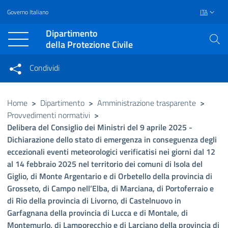
Governo Italiano
ITA
Vai al contenuto principale
Raggiungi il piè di pagina
Dipartimento
della Protezione Civile
Condividi
Condividi sui social network
Condividi su Facebook
Condividi su Twitter
Home
>
Dipartimento
>
Amministrazione trasparente
>
Provvedimenti normativi
>
Condividi su LinkedIn
Delibera del Consiglio dei Ministri del 9 aprile 2025 -
Dichiarazione dello stato di emergenza in conseguenza degli
eccezionali eventi meteorologici verificatisi nei giorni dal 12
al 14 febbraio 2025 nel territorio dei comuni di Isola del
Giglio, di Monte Argentario e di Orbetello della provincia di
Grosseto, di Campo nell’Elba, di Marciana, di Portoferraio e
di Rio della provincia di Livorno, di Castelnuovo in
Garfagnana della provincia di Lucca e di Montale, di
Montemurlo, di Lamporecchio e di Larciano della provincia di