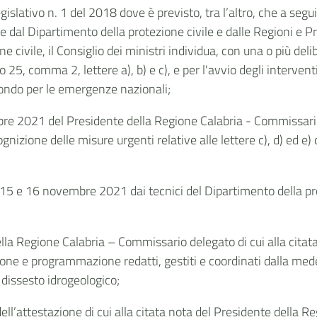
gislativo n. 1 del 2018 dove è previsto, tra l’altro, che a segu
 dal Dipartimento della protezione civile e dalle Regioni e P
 civile, il Consiglio dei ministri individua, con una o più delib
lo 25, comma 2, lettere a), b) e c), e per l'avvio degli interven
ondo per le emergenze nazionali;
re 2021 del Presidente della Regione Calabria - Commissario 
gnizione delle misure urgenti relative alle lettere c), d) ed e)
rni 15 e 16 novembre 2021 dai tecnici del Dipartimento della p
lla Regione Calabria – Commissario delegato di cui alla citat
ione e programmazione redatti, gestiti e coordinati dalla mede
l dissesto idrogeologico;
ell’attestazione di cui alla citata nota del Presidente della R