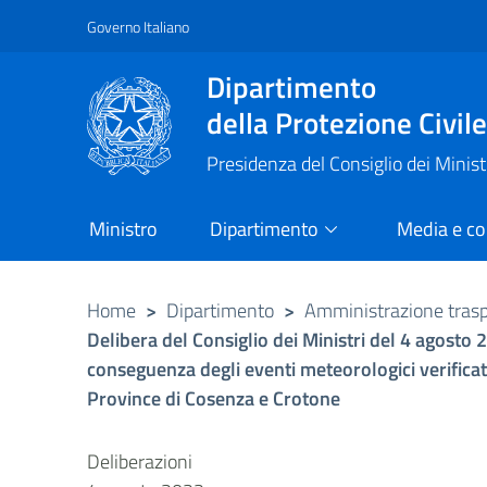
Governo Italiano
Vai al contenuto principale
Raggiungi il piè di pagina
Dipartimento
della Protezione Civil
Presidenza del Consiglio dei Minist
Ministro
Dipartimento
Media e c
Home
>
Dipartimento
>
Amministrazione tras
Delibera del Consiglio dei Ministri del 4 agosto 
conseguenza degli eventi meteorologici verificati
Province di Cosenza e Crotone
Deliberazioni