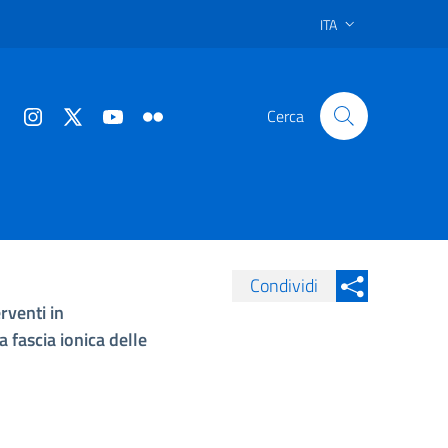
ITA
Cerca
Condividi
rventi in
Condividi su Facebook
Condividi sui
 fascia ionica delle
Condividi su Twitter
Condividi su LinkedIn