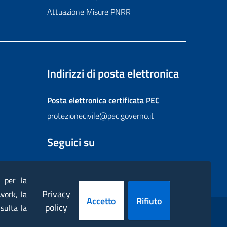
Attuazione Misure PNRR
Indirizzi di posta elettronica
Posta elettronica certificata
PEC
protezionecivile@pec.governo.it
Seguici su
Facebook
Instagram
Twitter
YouTube
Flickr
) per la
Privacy
work, la
Accetto
Rifiuto
policy
sulta la
ppa
Dichiarazione di accessibilità