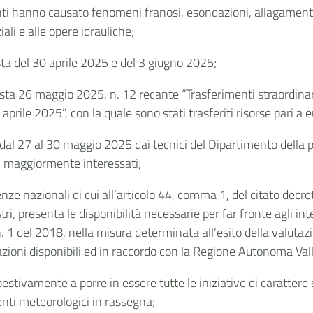
nti hanno causato fenomeni franosi, esondazioni, allagamenti,
ziali e alle opere idrauliche;
ta del 30 aprile 2025 e del 3 giugno 2025;
ta 26 maggio 2025, n. 12 recante “Trasferimenti straordinari
 aprile 2025”, con la quale sono stati trasferiti risorse pari a
rni dal 27 al 30 maggio 2025 dai tecnici del Dipartimento della 
i maggiormente interessati;
enze nazionali di cui all’articolo 44, comma 1, del citato decret
 presenta le disponibilità necessarie per far fronte agli interv
n. 1 del 2018, nella misura determinata all’esito della valuta
mazioni disponibili ed in raccordo con la Regione Autonoma Val
stivamente a porre in essere tutte le iniziative di carattere 
enti meteorologici in rassegna;