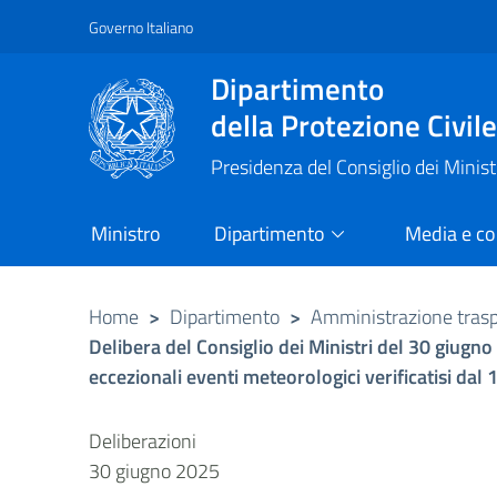
Governo Italiano
Vai al contenuto principale
Raggiungi il piè di pagina
Dipartimento
della Protezione Civil
Presidenza del Consiglio dei Minist
Ministro
Dipartimento
Media e c
Home
>
Dipartimento
>
Amministrazione tras
Delibera del Consiglio dei Ministri del 30 giugn
eccezionali eventi meteorologici verificatisi dal
Deliberazioni
30 giugno 2025