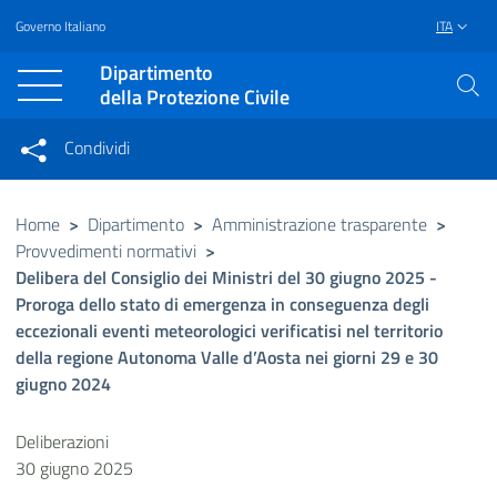
Governo Italiano
ITA
Vai al contenuto principale
Raggiungi il piè di pagina
Dipartimento
della Protezione Civile
Condividi
Condividi sui social network
Condividi su Facebook
Condividi su Twitter
Home
>
Dipartimento
>
Amministrazione trasparente
>
Provvedimenti normativi
>
Condividi su LinkedIn
Delibera del Consiglio dei Ministri del 30 giugno 2025 -
Proroga dello stato di emergenza in conseguenza degli
eccezionali eventi meteorologici verificatisi nel territorio
della regione Autonoma Valle d’Aosta nei giorni 29 e 30
giugno 2024
Deliberazioni
30 giugno 2025