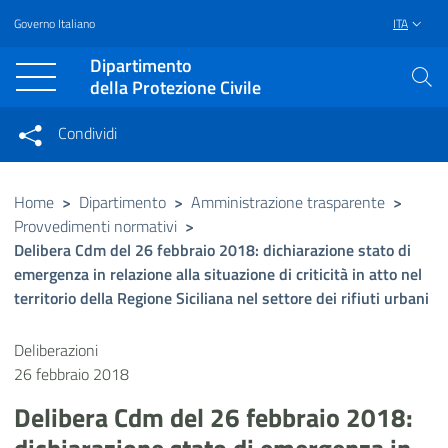
Governo Italiano
ITA
Vai al contenuto principale
Raggiungi il piè di pagina
Dipartimento
della Protezione Civile
Condividi
Condividi sui social network
Condividi su Facebook
Condividi su Twitter
Home
>
Dipartimento
>
Amministrazione trasparente
>
Provvedimenti normativi
>
Condividi su LinkedIn
Delibera Cdm del 26 febbraio 2018: dichiarazione stato di
emergenza in relazione alla situazione di criticità in atto nel
territorio della Regione Siciliana nel settore dei rifiuti urbani
Deliberazioni
26 febbraio 2018
Delibera Cdm del 26 febbraio 2018: