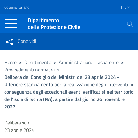
Governo Italiano
ITA
Vai al contenuto principale
Raggiungi il piè di pagina
Dipartimento
della Protezione Civile
Condividi
Condividi sui social network
Condividi su Facebook
Condividi su Twitter
Home
>
Dipartimento
>
Amministrazione trasparente
>
Provvedimenti normativi
>
Condividi su LinkedIn
Delibera del Consiglio dei Ministri del 23 aprile 2024 -
Ulteriore stanziamento per la realizzazione degli interventi in
conseguenza degli eccezionali eventi verificatisi nel territorio
dell’isola di Ischia (NA), a partire dal giorno 26 novembre
2022
Deliberazioni
23 aprile 2024