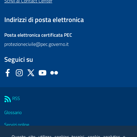
Scrivi al Contact Center
Indirizzi di posta elettronica
Posta elettronica certificata
PEC
protezionecivile@pec.governo.it
Seguici su
Facebook
Instagram
Twitter
YouTube
Flickr
Sezione Link Utili
RSS
Glossario
Servizi online
Moduli
Questo sito utilizza cookies tecnici, cookie analytics e