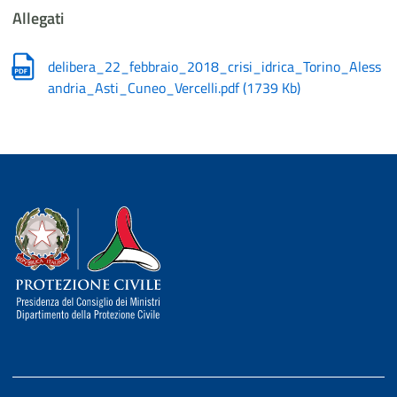
Allegati
delibera_22_febbraio_2018_crisi_idrica_Torino_Aless
andria_Asti_Cuneo_Vercelli.pdf
(
1739 Kb
)
Dipartimento della Protezione Civile