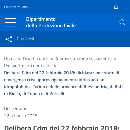
Governo Italiano
ITA
Vai al contenuto principale
Raggiungi il piè di pagina
Dipartimento
della Protezione Civile
Condividi
Condividi sui social network
Condividi su Facebook
Condividi su Twitter
Home
>
Dipartimento
>
Amministrazione trasparente
>
Provvedimenti normativi
>
Condividi su LinkedIn
Delibera Cdm del 22 febbraio 2018: dichiarazione stato di
emergenza crisi approvvigionamento idrico ad uso
idropotabile a Torino e delle province di Alessandria, di Asti,
di Biella, di Cuneo e di Vercelli
Deliberazioni
22 febbraio 2018
Delibera Cdm del 22 febbraio 2018: