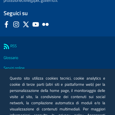
protezionecivile@pec.governo.it
Seguici su
Facebook
Instagram
Twitter
YouTube
Flickr
Sezione Link Utili
RSS
Glossario
Servizi online
Moduli
Questo sito utilizza cookies tecnici, cookie analytics e
cookie di terze parti (altri siti e piattaforme web) per la
Posta elettronica certificata PEC
personalizzazione della home page, il monitoraggio delle
visite al sito, la condivisione dei contenuti sui social
Privacy
network, la compilazione automatica di moduli e/o la
Note legali
visualizzazione di contenuti multimediali. Per maggiori