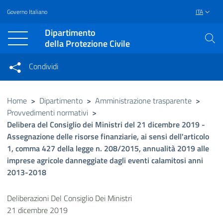
Governo Italiano
ITA
Vai al contenuto principale
Raggiungi il piè di pagina
Dipartimento
della Protezione Civile
Condividi
Condividi sui social network
Condividi su Facebook
Condividi su Twitter
Home
>
Dipartimento
>
Amministrazione trasparente
>
Provvedimenti normativi
>
Condividi su LinkedIn
Delibera del Consiglio dei Ministri del 21 dicembre 2019 -
Assegnazione delle risorse finanziarie, ai sensi dell'articolo
1, comma 427 della legge n. 208/2015, annualità 2019 alle
imprese agricole danneggiate dagli eventi calamitosi anni
2013-2018
Deliberazioni Del Consiglio Dei Ministri
21 dicembre 2019