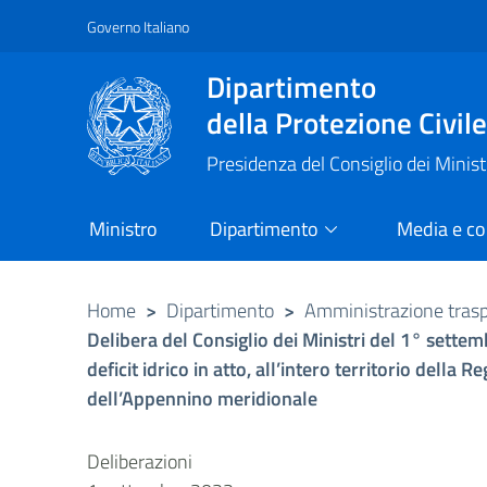
Governo Italiano
Vai al contenuto principale
Raggiungi il piè di pagina
Dipartimento
della Protezione Civil
Presidenza del Consiglio dei Minist
Ministro
Dipartimento
Media e c
Home
>
Dipartimento
>
Amministrazione tras
Delibera del Consiglio dei Ministri del 1° settem
deficit idrico in atto, all’intero territorio della 
dell’Appennino meridionale
Deliberazioni