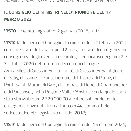
Pubblicata nella Gazzetta Ufficiale n. 81 del 6 aprile 2022
IL CONSIGLIO DEI MINISTRI NELLA RIUNIONE DEL 17
MARZO 2022
VISTO
il decreto legislativo 2 gennaio 2018, n. 1;
VISTA
la delibera del Consiglio dei ministri del 12 febbraio 2021
con cui è stato dichiarato, per 12 mesi, lo stato di emergenza in
conseguenza
degli eventi meteorologici verificatisi nei giorni 2 e
3 ottobre 2020 nel territorio dei comuni di Cogne, di
Aymavilles, di Gressoney–La-Trinitè, di Gressoney Saint-Jean,
di Gaby, di Issime, di Fontainemore, di Lillianes, di Perloz, di
Pont-Saint-Martin, di Bard, di Donnas, di Hône, di Champorcher
e di Pontboset, nella Regione Valle d’Aosta
e con la quale sono
stati stanziati euro 2.720.000,00 a valere sul Fondo per le
emergenze nazionali di cui all'articolo 44, comma 1, del
suddetto decreto legislativo n. 1 del 2018;
VISTA
la delibera del Consiglio dei ministri del 15 ottobre 2021,