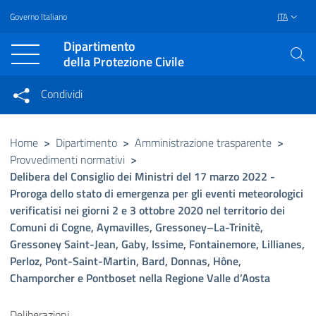
Governo Italiano
ITA
Vai al contenuto principale
Raggiungi il piè di pagina
Dipartimento
della Protezione Civile
Condividi
Condividi sui social network
Condividi su Facebook
Condividi su Twitter
Home
>
Dipartimento
>
Amministrazione trasparente
>
Provvedimenti normativi
>
Condividi su LinkedIn
Delibera del Consiglio dei Ministri del 17 marzo 2022 -
Proroga dello stato di emergenza per gli eventi meteorologici
verificatisi nei giorni 2 e 3 ottobre 2020 nel territorio dei
Comuni di Cogne, Aymavilles, Gressoney–La-Trinitè,
Gressoney Saint-Jean, Gaby, Issime, Fontainemore, Lillianes,
Perloz, Pont-Saint-Martin, Bard, Donnas, Hône,
Champorcher e Pontboset nella Regione Valle d’Aosta
Deliberazioni