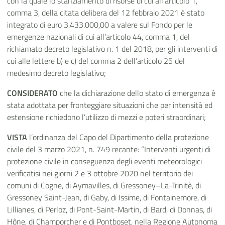
con la quale lo stanziamento di risorse di cui all’articolo 1,
comma 3, della citata delibera del 12 febbraio 2021 è stato
integrato di euro 3.433.000,00 a valere sul Fondo per le
emergenze nazionali di cui all’articolo 44, comma 1, del
richiamato decreto legislativo n. 1 del 2018, per gli interventi di
cui alle lettere b) e c) del comma 2 dell’articolo 25 del
medesimo decreto legislativo;
CONSIDERATO
che la dichiarazione dello stato di emergenza è
stata adottata per fronteggiare situazioni che per intensità ed
estensione richiedono l’utilizzo di mezzi e poteri straordinari;
VISTA
l’ordinanza del Capo del Dipartimento della protezione
civile
del 3 marzo 2021, n. 749
recante: “Interventi urgenti di
protezione civile in conseguenza degli eventi meteorologici
verificatisi nei giorni 2 e 3 ottobre 2020 nel territorio dei
comuni di Cogne, di Aymavilles, di Gressoney–La-Trinitè, di
Gressoney Saint-Jean, di Gaby, di Issime, di Fontainemore, di
Lillianes, di Perloz, di Pont-Saint-Martin, di Bard, di Donnas, di
Hône, di Champorcher e di Pontboset, nella Regione Autonoma