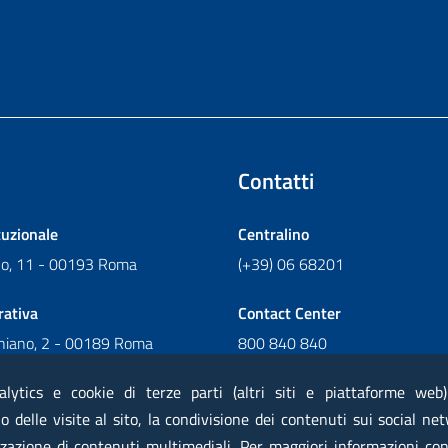
Contatti
tuzionale
Centralino
ano, 11 - 00193 Roma
(+39) 06 68201
rativa
Contact Center
chiano, 2 - 00189 Roma
800 840 840
Scrivi al Contact Center
alytics e cookie di terze parti (altri siti e piattaforme web
 delle visite al sito, la condivisione dei contenuti sui social net
zazione di contenuti multimediali. Per maggiori informazioni con