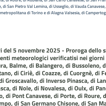
di San Pietro Val Lemina, di Usseglio, di Vauda Canavese, 
 metropolitana di Torino e di Alagna Valsesia, di Campertogn
tri del 5 novembre 2025 - Proroga dello 
nti meteorologici verificatisi nei giorn
ura, Balme, di Balangero, di Bussoleno, di
no, di Ciriè, di Coazze, di Cuorgnè, di Fe
di Groscavallo, di Inverso Pinasca, di La
ca, di Nole, di Novalesa, di Oulx, di Panc
o, di Pont Canavese, di Porte, di Roure, 
ampo, di San Germano Chisone, di San Ma