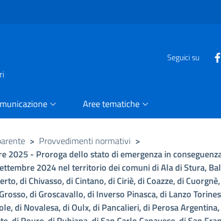
e
Seguici su
ri
omunicazione
Aree tematiche
parente
>
Provvedimenti normativi
>
bre 2025 - Proroga dello stato di emergenza in conseguenza
5 settembre 2024 nel territorio dei comuni di Ala di Stura, B
to, di Chivasso, di Cintano, di Ciriè, di Coazze, di Cuorgnè, 
i Grosso, di Groscavallo, di Inverso Pinasca, di Lanzo Torines
e, di Novalesa, di Oulx, di Pancalieri, di Perosa Argentina, 
te, di Roure, di Rubiana, di San Carlo Canavese, di San Fra