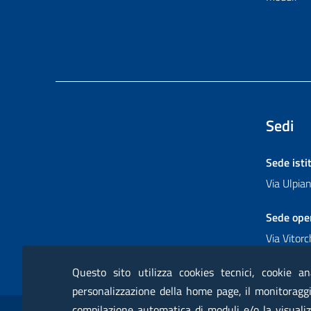
Sedi
Sede isti
Via Ulpi
Sede ope
Via Vitor
Questo sito utilizza cookies tecnici, cookie an
personalizzazione della home page, il monitoraggio
Sezione Link Utili
compilazione automatica di moduli e/o la visualiz