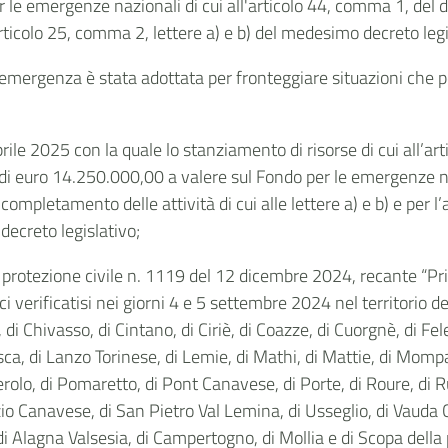
 le emergenze nazionali di cui all'articolo 44, comma 1, del d
’articolo 25, comma 2, lettere a) e b) del medesimo decreto legi
 emergenza è stata adottata per fronteggiare situazioni che pe
prile 2025 con la quale lo stanziamento di risorse di cui all’ar
di euro 14.250.000,00 a valere sul Fondo per le emergenze naz
completamento delle attività di cui alle lettere a) e b) e per l’a
decreto legislativo;
 protezione civile n. 1119 del 12 dicembre 2024, recante “Prim
verificatisi nei giorni 4 e 5 settembre 2024 nel territorio de
i Chivasso, di Cintano, di Ciriè, di Coazze, di Cuorgnè, di Felet
sca, di Lanzo Torinese, di Lemie, di Mathi, di Mattie, di Mompa
nerolo, di Pomaretto, di Pont Canavese, di Porte, di Roure, di
 Canavese, di San Pietro Val Lemina, di Usseglio, di Vauda 
di Alagna Valsesia, di Campertogno, di Mollia e di Scopa della p