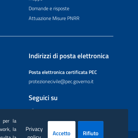
Domande e risposte
Attuazione Misure PNRR
Indirizzi di posta elettronica
Posta elettronica certificata
PEC
protezionecivile@pec.governo.it
Seguici su
Facebook
Instagram
Twitter
YouTube
Flickr
) per la
Privacy
work, la
Accetto
Rifiuto
policy
sulta la