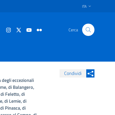
ITA
Cerca
Condividi
 degli eccezionali
Condividi su Facebook
Condividi sui
alme, di Balangero,
Condividi su Twitter
di Feletto, di
Condividi su LinkedIn
e, di Lemie, di
di Pinasca, di
ncesco al Campo, di