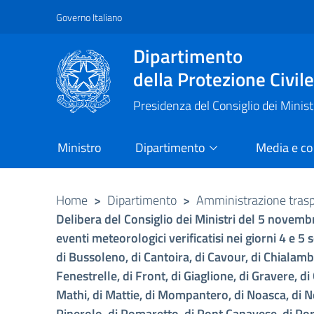
Governo Italiano
Vai al contenuto principale
Raggiungi il piè di pagina
Dipartimento
della Protezione Civil
Presidenza del Consiglio dei Minist
Ministro
Dipartimento
Media e c
Home
>
Dipartimento
>
Amministrazione tras
Delibera del Consiglio dei Ministri del 5 novem
eventi meteorologici verificatisi nei giorni 4 e 
di Bussoleno, di Cantoira, di Cavour, di Chialamber
Fenestrelle, di Front, di Giaglione, di Gravere, d
Mathi, di Mattie, di Mompantero, di Noasca, di Nol
Pinerolo, di Pomaretto, di Pont Canavese, di Por