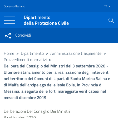
Governo Italiano
ITA
Vai al contenuto principale
Raggiungi il piè di pagina
Dipartimento
della Protezione Civile
Condividi
Condividi sui social network
Condividi su Facebook
Condividi su Twitter
Home
>
Dipartimento
>
Amministrazione trasparente
>
Provvedimenti normativi
>
Condividi su LinkedIn
Delibera del Consiglio dei Ministri del 3 settembre 2020 -
Ulteriore stanziamento per la realizzazione degli interventi
nel territorio dei Comuni di Lipari, di Santa Marina Salina e
di Malfa dell'arcipelago delle isole Eolie, in Provincia di
Messina, a seguito delle forti mareggiate verificatesi nel
mese di dicembre 2019
Deliberazioni Del Consiglio Dei Ministri
3 settembre 2020