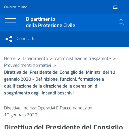
Governo Italiano
ITA
Vai al contenuto principale
Raggiungi il piè di pagina
Dipartimento
della Protezione Civile
Condividi
Condividi sui social network
Condividi su Facebook
Condividi su Twitter
Home
>
Dipartimento
>
Amministrazione trasparente
>
Provvedimenti normativi
>
Condividi su LinkedIn
Direttiva del Presidente del Consiglio dei Ministri del 10
gennaio 2020 - Definizione, funzioni, formazione e
qualificazione della direzione delle operazioni di
spegnimento degli incendi boschivi
Direttive, Indirizzi Operativi E Raccomandazioni
10 gennaio 2020
Direttiva del Presidente del Consiglio