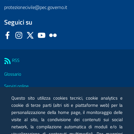
protezionecivile@pec.governo.it
Seguici su
Facebook
Instagram
Twitter
YouTube
Flickr
Sezione Link Utili
RSS
Glossario
Servizi online
Moduli
Questo sito utilizza cookies tecnici, cookie analytics e
cookie di terze parti (altri siti e piattaforme web) per la
Posta elettronica certificata PEC
personalizzazione della home page, il monitoraggio delle
visite al sito, la condivisione dei contenuti sui social
Privacy
network, la compilazione automatica di moduli e/o la
Note legali
visualizzazione di contenuti multimediali. Per maggiori