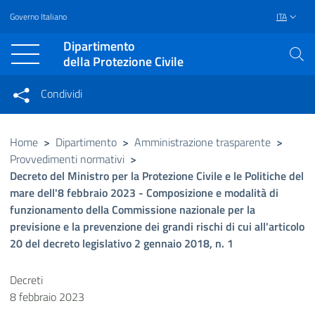
Governo Italiano
ITA
Vai al contenuto principale
Raggiungi il piè di pagina
Dipartimento
della Protezione Civile
Condividi
Condividi sui social network
Condividi su Facebook
Condividi su Twitter
Home
>
Dipartimento
>
Amministrazione trasparente
>
Provvedimenti normativi
>
Condividi su LinkedIn
Decreto del Ministro per la Protezione Civile e le Politiche del
mare dell'8 febbraio 2023 - Composizione e modalità di
funzionamento della Commissione nazionale per la
previsione e la prevenzione dei grandi rischi di cui all'articolo
20 del decreto legislativo 2 gennaio 2018, n. 1
Decreti
8 febbraio 2023