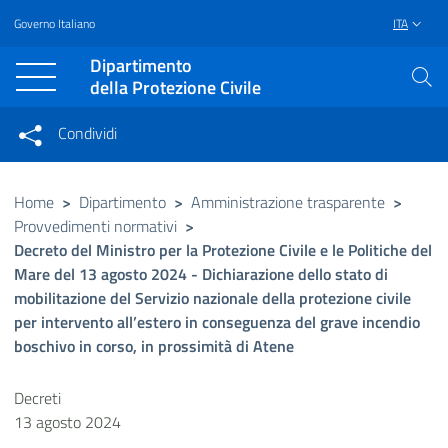
Governo Italiano
ITA
Vai al contenuto principale
Raggiungi il piè di pagina
Dipartimento
della Protezione Civile
Condividi
Condividi sui social network
Condividi su Facebook
Condividi su Twitter
Home
>
Dipartimento
>
Amministrazione trasparente
>
Provvedimenti normativi
>
Condividi su LinkedIn
Decreto del Ministro per la Protezione Civile e le Politiche del
Mare del 13 agosto 2024 - Dichiarazione dello stato di
mobilitazione del Servizio nazionale della protezione civile
per intervento all’estero in conseguenza del grave incendio
boschivo in corso, in prossimità di Atene
Decreti
13 agosto 2024