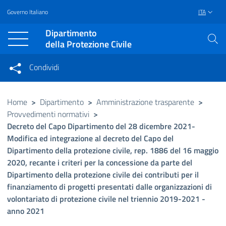
Governo Italiano
ITA
Vai al contenuto principale
Raggiungi il piè di pagina
Dipartimento
della Protezione Civile
Condividi
Condividi sui social network
Condividi su Facebook
Condividi su Twitter
Home
>
Dipartimento
>
Amministrazione trasparente
>
Provvedimenti normativi
>
Condividi su LinkedIn
Decreto del Capo Dipartimento del 28 dicembre 2021-
Modifica ed integrazione al decreto del Capo del
Dipartimento della protezione civile, rep. 1886 del 16 maggio
2020, recante i criteri per la concessione da parte del
Dipartimento della protezione civile dei contributi per il
finanziamento di progetti presentati dalle organizzazioni di
volontariato di protezione civile nel triennio 2019-2021 -
anno 2021