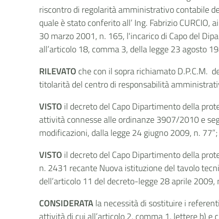
riscontro di regolarità amministrativo contabile del
quale è stato conferito all’ Ing. Fabrizio CURCIO, a
30 marzo 2001, n. 165, l'incarico di Capo del Dipar
all’articolo 18, comma 3, della legge 23 agosto 198
RILEVATO
che con il sopra richiamato D.P.C.M. del
titolarità del centro di responsabilità amministrati
VISTO
il decreto del Capo Dipartimento della prot
attività connesse alle ordinanze 3907/2010 e segue
modificazioni, dalla legge 24 giugno 2009, n. 77”;
VISTO
il decreto del Capo Dipartimento della prot
n. 2431 recante Nuova istituzione del tavolo tecn
dell’articolo 11 del decreto-legge 28 aprile 2009, 
CONSIDERATA
la necessità di sostituire i refer
attività
di cui all’articolo 2, comma 1, lettere b) 