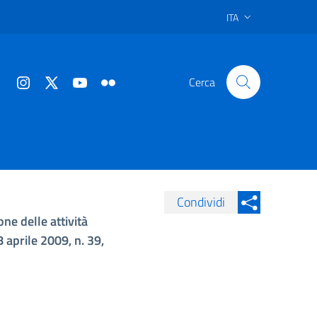
ITA
Cerca
Condividi
ne delle attività
Condividi su Facebook
Condividi sui
 aprile 2009, n. 39,
Condividi su Twitter
Condividi su LinkedIn