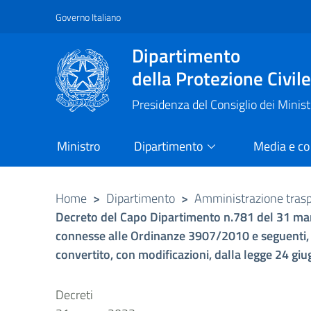
Governo Italiano
Vai al contenuto principale
Raggiungi il piè di pagina
Dipartimento
della Protezione Civil
Presidenza del Consiglio dei Minist
Ministro
Dipartimento
Media e c
Home
>
Dipartimento
>
Amministrazione tras
Decreto del Capo Dipartimento n.781 del 31 marzo
connesse alle Ordinanze 3907/2010 e seguenti, ad
convertito, con modificazioni, dalla legge 24 gi
Decreti