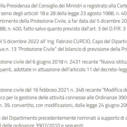
la Presidenza del Consiglio dei Ministri e registrato alla Cort
i sensi degli articoli 18 e 28 della legge 23 agosto 1988, n. 40
timento della Protezione Civile, a far data dal 5 dicembre 2022 
8, n. 400, fatto salvo quanto previsto dall'art. 3 del D.P.R. 3
 5 dicembre 2022 all’ Ing. Fabrizio CURCIO, Capo del Dipartime
va n. 13 “Protezione Civile” del bilancio di previsione della Pr
ezione civile del 6 giugno 2018 n. 2431 recante “Nuova istit
nti, adottate in attuazione dell’articolo 11 del decreto-legg
ezione civile del 16 febbraio 2021 n. 348 recante “Modifica 
ico per la gestione delle attività connesse alle Ordinanze 39
n. 39, convertito, con modificazioni, dalla legge 24 giugno 20
enti del Dipartimento precedentemente nominati a supporto di
e c) delle ordinanze 3907/2010 e seguenti;