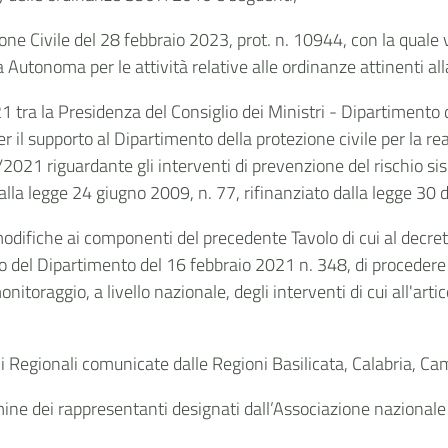
one Civile del 28 febbraio 2023, prot. n. 10944, con la quale
Autonoma per le attività relative alle ordinanze attinenti all
1 tra la Presidenza del Consiglio dei Ministri - Dipartimento 
r il supporto al Dipartimento della protezione civile per la real
021 riguardante gli interventi di prevenzione del rischio sism
dalla legge 24 giugno 2009, n. 77, rifinanziato dalla legge 30
modifiche ai componenti del precedente Tavolo di cui al decre
el Dipartimento del 16 febbraio 2021 n. 348, di procedere al
onitoraggio, a livello nazionale, degli interventi di cui all'arti
ici Regionali comunicate dalle Regioni Basilicata, Calabria, C
ne dei rappresentanti designati dall’Associazione nazionale c