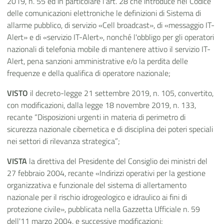
2019, n. 55 ed in particolare l'art. 28 che introduce nel Codice
delle comunicazioni elettroniche le definizioni di Sistema di
allarme pubblico, di servizio «Cell broadcast», di «messaggio IT-
Alert» e di «servizio IT-Alert», nonché l'obbligo per gli operatori
nazionali di telefonia mobile di mantenere attivo il servizio IT-
Alert, pena sanzioni amministrative e/o la perdita delle
frequenze e della qualifica di operatore nazionale;
VISTO
il decreto-legge 21 settembre 2019, n. 105, convertito,
con modificazioni, dalla legge 18 novembre 2019, n. 133,
recante “Disposizioni urgenti in materia di perimetro di
sicurezza nazionale cibernetica e di disciplina dei poteri speciali
nei settori di rilevanza strategica”;
VISTA
la direttiva del Presidente del Consiglio dei ministri del
27 febbraio 2004, recante «Indirizzi operativi per la gestione
organizzativa e funzionale del sistema di allertamento
nazionale per il rischio idrogeologico e idraulico ai fini di
protezione civile», pubblicata nella Gazzetta Ufficiale n. 59
dell'11 marzo 2004, e successive modificazioni;