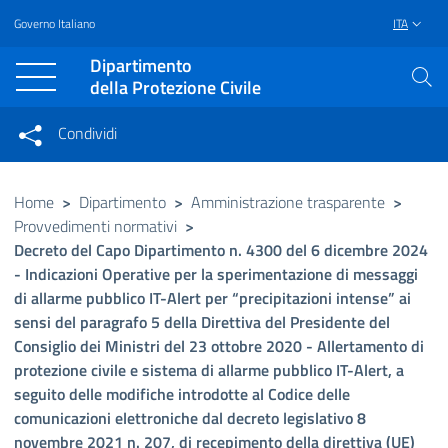
Governo Italiano
ITA
Vai al contenuto principale
Raggiungi il piè di pagina
Dipartimento
della Protezione Civile
Condividi
Condividi sui social network
Condividi su Facebook
Condividi su Twitter
Home
>
Dipartimento
>
Amministrazione trasparente
>
Provvedimenti normativi
>
Condividi su LinkedIn
Decreto del Capo Dipartimento n. 4300 del 6 dicembre 2024
- Indicazioni Operative per la sperimentazione di messaggi
di allarme pubblico IT-Alert per “precipitazioni intense” ai
sensi del paragrafo 5 della Direttiva del Presidente del
Consiglio dei Ministri del 23 ottobre 2020 - Allertamento di
protezione civile e sistema di allarme pubblico IT-Alert, a
seguito delle modifiche introdotte al Codice delle
comunicazioni elettroniche dal decreto legislativo 8
novembre 2021 n. 207, di recepimento della direttiva (UE)