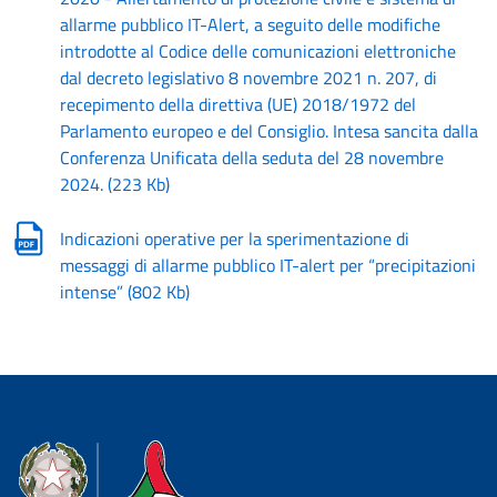
allarme pubblico IT-Alert, a seguito delle modifiche
introdotte al Codice delle comunicazioni elettroniche
dal decreto legislativo 8 novembre 2021 n. 207, di
recepimento della direttiva (UE) 2018/1972 del
Parlamento europeo e del Consiglio. Intesa sancita dalla
Conferenza Unificata della seduta del 28 novembre
2024.
(
223 Kb
)
Indicazioni operative per la sperimentazione di
messaggi di allarme pubblico IT-alert per “precipitazioni
intense”
(
802 Kb
)
Dipartimento della Protezione Civile