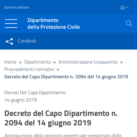
Governo Italiano
ITA
Vai al contenuto principale
Raggiungi il piè di pagina
Dipartimento
della Protezione Civile
Condividi
Condividi sui social network
Condividi su Facebook
Condividi su Twitter
Home
>
Dipartimento
>
Amministrazione trasparente
>
Provvedimenti normativi
>
Condividi su LinkedIn
Decreto del Capo Dipartimento n. 2094 del 14 giugno 2019
Decreti Del Capo Dipartimento
14 giugno 2019
Decreto del Capo Dipartimento n.
2094 del 14 giugno 2019
Approvazione della proposta progettuale presentata dalla