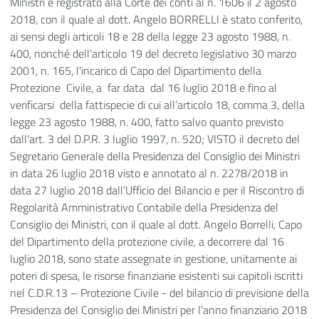
Ministri e registrato alla Corte dei conti al n. 1606 il 2 agosto
2018, con il quale al dott. Angelo BORRELLI è stato conferito,
ai sensi degli articoli 18 e 28 della legge 23 agosto 1988, n.
400, nonché dell’articolo 19 del decreto legislativo 30 marzo
2001, n. 165, l'incarico di Capo del Dipartimento della
Protezione Civile, a far data dal 16 luglio 2018 e fino al
verificarsi della fattispecie di cui all’articolo 18, comma 3, della
legge 23 agosto 1988, n. 400, fatto salvo quanto previsto
dall'art. 3 del D.P.R. 3 luglio 1997, n. 520; VISTO
il decreto del
Segretario Generale della Presidenza del Consiglio dei Ministri
in data 26 luglio 2018 visto e annotato al n. 2278/2018 in
data 27 luglio 2018 dall’Ufficio del Bilancio e per il Riscontro di
Regolarità Amministrativo Contabile della Presidenza del
Consiglio dei Ministri, con il quale al dott. Angelo Borrelli, Capo
del Dipartimento della protezione civile, a decorrere dal 16
luglio 2018, sono state assegnate in gestione, unitamente ai
poteri di spesa, le risorse finanziarie esistenti sui capitoli iscritti
nel C.D.R.13 – Protezione Civile - del bilancio di previsione della
Presidenza del Consiglio dei Ministri per l’anno finanziario 2018