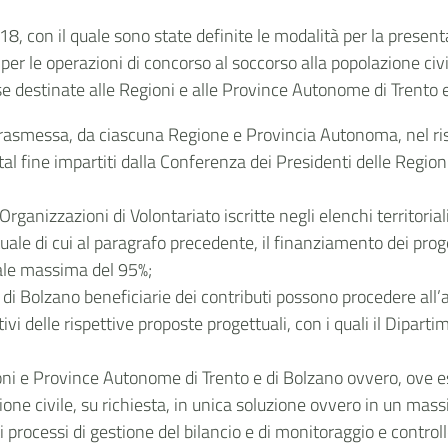
, con il quale sono state definite le modalità per la presentaz
er le operazioni di concorso al soccorso alla popolazione civi
rse destinate alle Regioni e alle Province Autonome di Trento e
rasmessa, da ciascuna Regione e Provincia Autonoma, nel rispe
tal fine impartiti dalla Conferenza dei Presidenti delle Regio
Organizzazioni di Volontariato iscritte negli elenchi territor
 di cui al paragrafo precedente, il finanziamento dei progetti
uale massima del 95%;
di Bolzano beneficiarie dei contributi possono procedere all’a
i delle rispettive proposte progettuali, con i quali il Dipart
ioni e Province Autonome di Trento e di Bolzano ovvero, ove esi
one civile, su richiesta, in unica soluzione ovvero in un massi
i processi di gestione del bilancio e di monitoraggio e controll