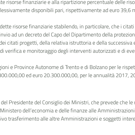
ate risorse finanziarie e alla ripartizione percentuale delle riso
lessivamente disponibili pari, rispettivamente ad euro 39,6 mi
dette risorse finanziarie stabilendo, in particolare, che i cita
invio ad un decreto del Capo del Dipartimento della protezione
ei citati progetti, della relativa istruttoria e della successiv
 di verifica e monitoraggio degli interventi autorizzati e di
Regioni e Province Autonome di Trento e di Bolzano per le rispe
.300.000,00 ed euro 20.300.000,00, per le annualità 2017, 
o del Presidente del Consiglio dei Ministri, che prevede che le 
l Ministero dell’economia e delle finanze alle Amministrazioni 
sivo trasferimento alle altre Amministrazioni e soggetti intere