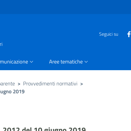
e
Seguici su
ri
omunicazione
Aree tematiche
parente
>
Provvedimenti normativi
>
giugno 2019
. 2012 del 10 giugno 2019