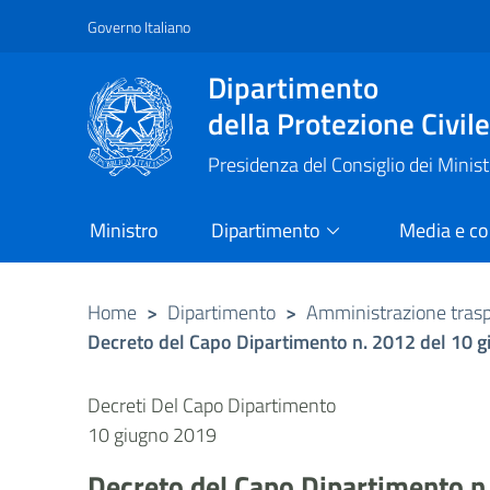
Governo Italiano
Vai al contenuto principale
Raggiungi il piè di pagina
Dipartimento
della Protezione Civil
Presidenza del Consiglio dei Minist
Ministro
Dipartimento
Media e c
Home
>
Dipartimento
>
Amministrazione tras
Decreto del Capo Dipartimento n. 2012 del 10 
Decreti Del Capo Dipartimento
10 giugno 2019
Decreto del Capo Dipartimento n