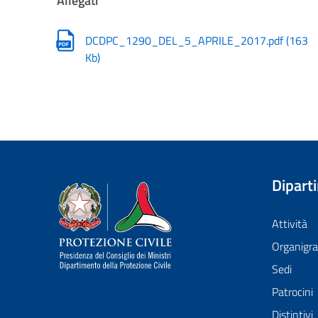
Allegati
DCDPC_1290_DEL_5_APRILE_2017.pdf
(
163
Kb
)
Dipart
Dipartimento della Protezione Civile
Attività
Organig
Sedi
Patrocini
Distintivi