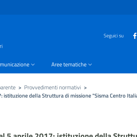
e
Seguici su
ri
omunicazione
Aree tematiche
parente
>
Provvedimenti normativi
>
 istituzione della Struttura di missione "Sisma Centro Itali
l 5 aprile 2017: istituzione della Strutt