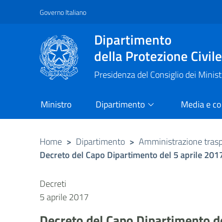
Governo Italiano
Vai al contenuto principale
Raggiungi il piè di pagina
Dipartimento
della Protezione Civil
Presidenza del Consiglio dei Minist
Ministro
Dipartimento
Media e c
Home
>
Dipartimento
>
Amministrazione tras
Decreto del Capo Dipartimento del 5 aprile 2017:
Decreti
5 aprile 2017
Decreto del Capo Dipartimento de