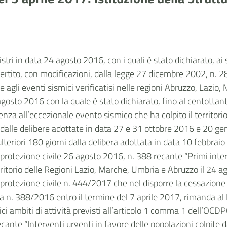
istri in data 24 agosto 2016, con i quali è stato dichiarato, ai
ito, con modificazioni, dalla legge 27 dicembre 2002, n. 286,
e agli eventi sismici verificatisi nelle regioni Abruzzo, Lazio
 agosto 2016 con la quale è stato dichiarato, fino al centottan
za all’eccezionale evento sismico che ha colpito il territori
le delibere adottate in data 27 e 31 ottobre 2016 e 20 gennai
ulteriori 180 giorni dalla delibera adottata in data 10 febbrai
protezione civile 26 agosto 2016, n. 388 recante “Primi inter
erritorio delle Regioni Lazio, Marche, Umbria e Abruzzo il 24 
protezione civile n. 444/2017 che nel disporre la cessazione 
anza n. 388/2016 entro il termine del 7 aprile 2017, rimanda al 
fici ambiti di attività previsti all’articolo 1 comma 1 dell’O
cante “Interventi urgenti in favore delle popolazioni colpite 