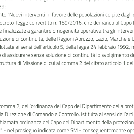
29;
te “Nuovi interventi in favore delle popolazioni colpite dagli
o decreto-legge convertito n. 189/2016, che demanda al Capo Di
 finalizzate a garantire omogeneità operativa tra gli interven
uzione di continuità, delle Regioni Abruzzo, Lazio, Marche e U
ttate ai sensi dell'articolo 5, della legge 24 febbraio 1992, 
i assicurare senza soluzione di continuità lo svolgimento dell
truttura di Missione di cui al comma 2 del citato articolo 1 
, comma 2, dell’ordinanza del Capo del Dipartimento della prot
lla Direzione di Comando e Controllo, istituita ai sensi dell’
ichiamata ordinanza del Capo del Dipartimento della protezione 
ia” - nel prosieguo indicata come SM - conseguentemente opera