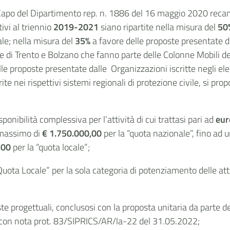
l Capo del Dipartimento rep. n. 1886 del 16 maggio 2020 recan
tivi al triennio
2019-2021
siano ripartite nella misura del
50
ale; nella misura del
35%
a favore delle proposte presentate da
me di Trento e Bolzano che fanno parte delle Colonne Mobili d
le proposte presentate dalle Organizzazioni iscritte negli elen
e nei rispettivi sistemi regionali di protezione civile, si p
ponibilità complessiva per l’attività di cui trattasi pari ad
eur
 massimo di
€ 1.750.000,00
per la “quota nazionale”, fino ad
,00
per la “quota locale”;
 “Quota Locale” per la sola categoria di potenziamento delle at
te progettuali, conclusosi con la proposta unitaria da parte d
 con nota prot. 83/SIPRICS/AR/la-22 del 31.05.2022;