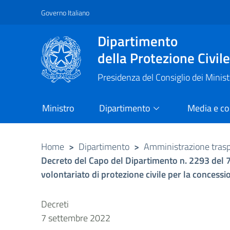
Governo Italiano
Vai al contenuto principale
Raggiungi il piè di pagina
Dipartimento
della Protezione Civil
Presidenza del Consiglio dei Minist
Ministro
Dipartimento
Media e c
Home
>
Dipartimento
>
Amministrazione tras
Decreto del Capo del Dipartimento n. 2293 del 7
volontariato di protezione civile per la concessi
Decreti
7 settembre 2022