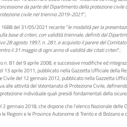
 concessione da parte del Dipartimento della protezione civile d
 protezione civile nel triennio 2019-2021
”;
n. 1688 del 31/05/2021 recante “
le modalità per la presentazi
ulla base di criteri, con validità triennale, definiti dal Dipart
ivo 28 agosto 1997, n. 281, e acquisito il parere del Comitato 
tro il 31 maggio di ogni anno di validità dei citati criteri
”;
vo n. 81 del 9 aprile 2008,
e successive modifiche ed integrazio
l 13 aprile 2011, pubblicato nella Gazzetta Ufficiale della Rep
 Civile del 12 gennaio 2012, pubblicato nella Gazzetta Uffici
va alle attività del Volontariato di Protezione Civile, definendo,
 protezione individuale quali presidi fondamentali della sicure
del 2 gennaio 2018, che dispone che l’elenco Nazionale delle O
esso le Regioni e le Province Autonome di Trento e di Bolzano e 