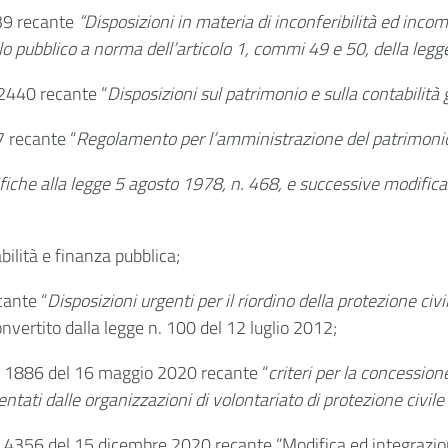
. 39 recante
“Disposizioni in materia di inconferibilità ed incom
ollo pubblico a norma dell’articolo 1, commi 49 e 50, della l
 2440 recante “
Disposizioni sul patrimonio e sulla contabilità
7 recante “
Regolamento per l’amministrazione del patrimonio e
iche alla legge 5 agosto 1978, n. 468, e successive modificaz
ilità e finanza pubblica;
cante “
Disposizioni urgenti per il riordino della protezione civi
vertito dalla legge n. 100 del 12 luglio 2012;
n. 1886 del 16 maggio 2020 recante “
criteri per la concession
sentati dalle organizzazioni di volontariato di protezione civi
n. 4356 del 15 dicembre 2020 recante “Modifica ed integrazio