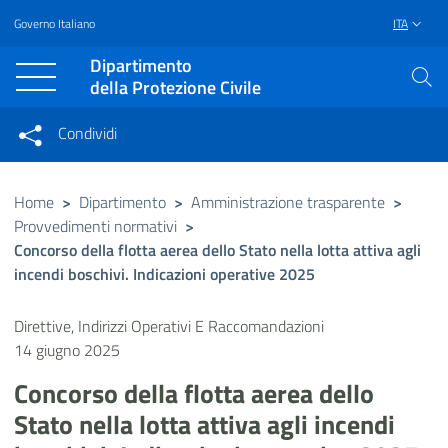
Governo Italiano
ITA
Vai al contenuto principale
Raggiungi il piè di pagina
Dipartimento
della Protezione Civile
Condividi
Condividi sui social network
Condividi su Facebook
Condividi su Twitter
Home
>
Dipartimento
>
Amministrazione trasparente
>
Provvedimenti normativi
>
Condividi su LinkedIn
Concorso della flotta aerea dello Stato nella lotta attiva agli
incendi boschivi. Indicazioni operative 2025
Direttive, Indirizzi Operativi E Raccomandazioni
14 giugno 2025
Concorso della flotta aerea dello
Stato nella lotta attiva agli incendi