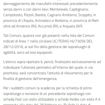
danneggiamento dei manufatti interessati precedentemente
senza danni o con danni lievi: Montereale, Capitignano,
Campotosto, Pizzoli, Barete, Cagnano Amiterno, Scoppito, in
provincia di L'Aquila, Antrodoco e Borbona, in provincia di Rieti
oltre ad Amatrice (RI), Accumoli (RI), e Arquata (AP).
Tali Comuni, qualora non già presenti nella lista dei Comuni
indicati di Area 1 nella circolare UC/TERAG16/73056 DEL
28/12/2016, ai soli fini della gestione dei sopralluoghi di
agibilità, sono ad essi equiparati.
L'elenco sopra riportato è, perciò, finalizzato esclusivamente ad
individuare l'ulteriore perimetro all'interno del quale, in via
prioritaria, sarà concentrata l'attività di rilevamento per le
finalità di gestione dell'emergenza.
Per i suddetti comuni la scadenza per la richiesta di primo
sopralluogo o revisione di un precedente sopralluogo con
scheda Fast con esito utilizzabile o scheda Aedes con esito A è
prorogata alla data del 28 febbraio p.v. (fa fede la data di