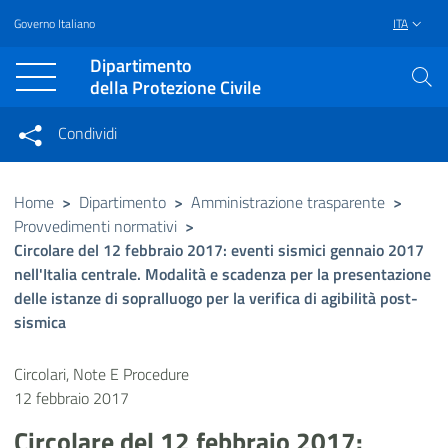
Governo Italiano
ITA
Vai al contenuto principale
Raggiungi il piè di pagina
Dipartimento
della Protezione Civile
Condividi
Condividi sui social network
Condividi su Facebook
Condividi su Twitter
Home
>
Dipartimento
>
Amministrazione trasparente
>
Provvedimenti normativi
>
Condividi su LinkedIn
Circolare del 12 febbraio 2017: eventi sismici gennaio 2017
nell'Italia centrale. Modalità e scadenza per la presentazione
delle istanze di sopralluogo per la verifica di agibilità post-
sismica
Circolari, Note E Procedure
12 febbraio 2017
Circolare del 12 febbraio 2017: