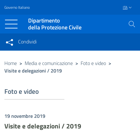
Governo Italiano
ITA
Vai al contenuto principale
Raggiungi il piè di pagina
Dipartimento
della Protezione Civile
Condividi
Condividi sui social network
Condividi su Facebook
Condividi su Twitter
Home
>
Media e comunicazione
>
Foto e video
>
Visite e delegazioni / 2019
Condividi su LinkedIn
Foto e video
19 novembre 2019
Visite e delegazioni / 2019