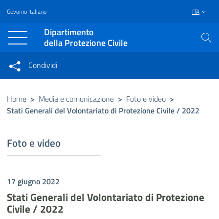
Governo Italiano
ITA
Vai al contenuto principale
Raggiungi il piè di pagina
Dipartimento
della Protezione Civile
Condividi
Condividi sui social network
Condividi su Facebook
Condividi su Twitter
Home
>
Media e comunicazione
>
Foto e video
>
Stati Generali del Volontariato di Protezione Civile / 2022
Condividi su LinkedIn
Foto e video
17 giugno 2022
Stati Generali del Volontariato di Protezione
Civile / 2022