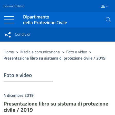
Governo Italiano
ITA
Vai al contenuto principale
Raggiungi il piè di pagina
Dipartimento
della Protezione Civile
Condividi
Condividi sui social network
Condividi su Facebook
Condividi su Twitter
Home
>
Media e comunicazione
>
Foto e video
>
Presentazione libro su sistema di protezione civile / 2019
Condividi su LinkedIn
Foto e video
4 dicembre 2019
Presentazione libro su sistema di protezione
civile / 2019