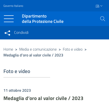
Governo Italiano
ITA
Vai al contenuto principale
Raggiungi il piè di pagina
Dipartimento
della Protezione Civile
Condividi
Condividi sui social network
Condividi su Facebook
Condividi su Twitter
Home
>
Media e comunicazione
>
Foto e video
>
Medaglia d’oro al valor civile / 2023
Condividi su LinkedIn
Foto e video
11 ottobre 2023
Medaglia d’oro al valor civile / 2023