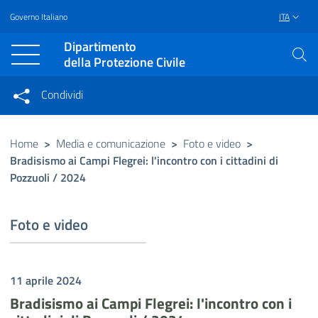
Governo Italiano
ITA
Vai al contenuto principale
Raggiungi il piè di pagina
Dipartimento
della Protezione Civile
Condividi
Condividi sui social network
Condividi su Facebook
Condividi su Twitter
Home
>
Media e comunicazione
>
Foto e video
>
Bradisismo ai Campi Flegrei: l'incontro con i cittadini di
Condividi su LinkedIn
Pozzuoli / 2024
Foto e video
11 aprile 2024
Bradisismo ai Campi Flegrei: l'incontro con i